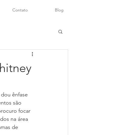
Contato
Blog
hitney
 dou ênfase 
entos são 
procuro focar 
dos na área 
ramas de 