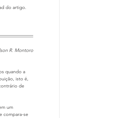
ad do artigo.
dson R. Montoro
uição, isto é, 
ontrário de 
 e compara-se 