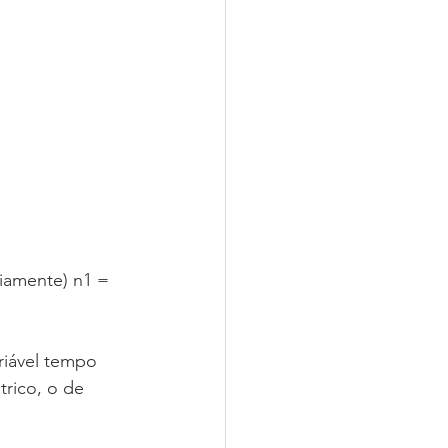
viamente) n1 = 
ariável tempo 
rico, o de 