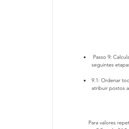
 Passo 9: Calcular a estatística Observada. Para realizar os cálculos, seguiu-se as 
seguintes etapas
9.1: Ordenar to
atribuir postos a
     Para valores repetidos, atribui-se o posto médio; como no caso de 18,9 que ocupa o 