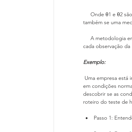
     Onde θ1 e θ2 são os parâmetros de posição para as duas distribuições. Pode-se testar 
também se uma medi
     A metodologia envolve a comparação de cada observação de uma distribuição com 
cada observação da o
Exemplo:
 Uma empresa está interessada no tempo de falha de um capacitor. Testam-se 8 capacitores 
em condições normai
descobrir se as con
roteiro do teste de 
Passo 1: Entend