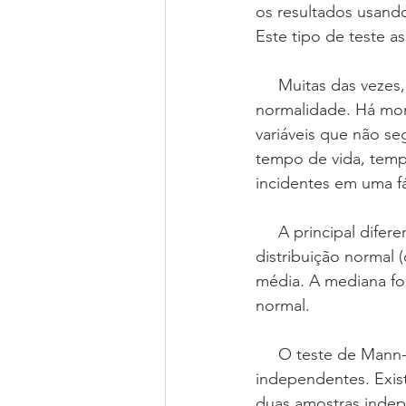
os resultados usand
Este tipo de teste a
     Muitas das vezes, não nos preocupamos ou até esquecemos da suposição de 
normalidade. Há mom
variáveis que não s
tempo de vida, temp
incidentes em uma fá
     A principal diferença entre as técnicas não paramétricas e aquelas que requerem uma 
distribuição normal 
média. A mediana fo
normal.
     O teste de Mann-Whitney que será apresentado hoje, compara duas amostras 
independentes. Exis
duas amostras indepe