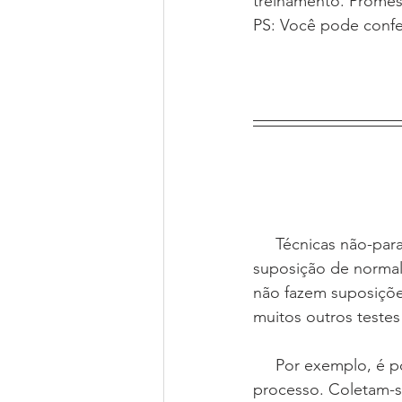
treinamento. Promes
PS: Você pode confer
     Técnicas não-paramétricas são métodos estatísticos que podem ser usados quando a 
suposição de normalid
não fazem suposições
muitos outros testes
     Por exemplo, é possível testar dois materiais de fornecedores diferentes em um 
processo. Coletam-s