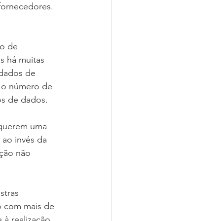
fornecedores. 
s há muitas 
 dados de 
u o número de 
os de dados.
 ao invés da 
ção não 
o com mais de 
 à realização 