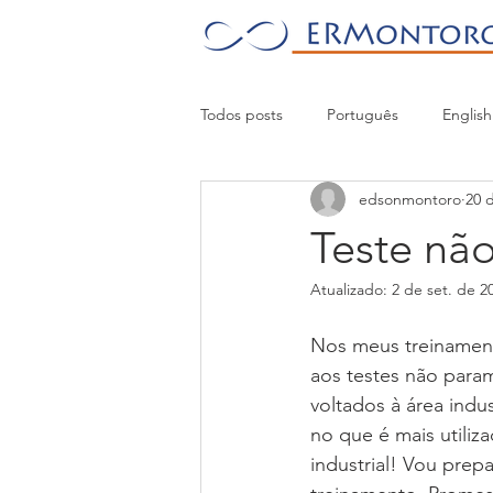
Todos posts
Português
English
edsonmontoro
20 
Teste nã
Atualizado:
2 de set. de 2
Nos meus treinament
aos testes não para
voltados à área indu
no que é mais utiliz
industrial! Vou prep