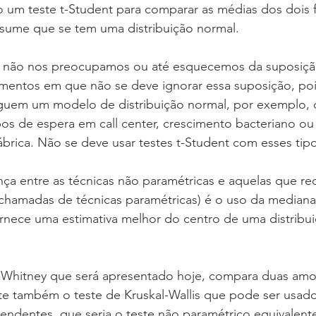
o um teste t-Student para comparar as médias dos dois 
ssume que se tem uma distribuição normal.
entos em que não se deve ignorar essa suposição, poi
eguem um modelo de distribuição normal, por exemplo,
os de espera em call center, crescimento bacteriano o
brica. Não se deve usar testes t-Student com esses tip
(chamadas de técnicas paramétricas) é o uso da mediana
rnece uma estimativa melhor do centro de uma distribui
te também o teste de Kruskal-Wallis que pode ser usad
ndentes, que seria o teste não paramétrico equivalente