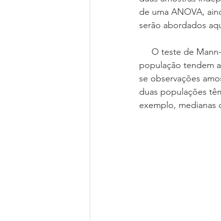
de uma ANOVA, ainda
serão abordados aqu
     O teste de Mann-Whitney é usado para determinar se as observações de uma 
população tendem a 
se observações amos
duas populações têm
exemplo, medianas di