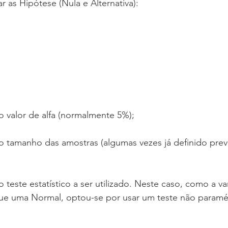
r as Hipótese (Nula e Alternativa): 
 o valor de alfa (normalmente 5%); 
r o tamanho das amostras (algumas vezes já definido pre
 o teste estatístico a ser utilizado. Neste caso, como a v
ue uma Normal, optou-se por usar um teste não paramét