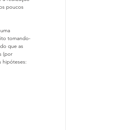
os poucos 
eito tomando-
ndo que as 
 (por 
s hipóteses: