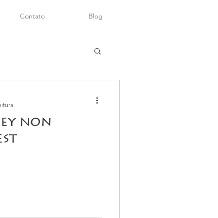
Contato
Blog
eitura
ey non
est