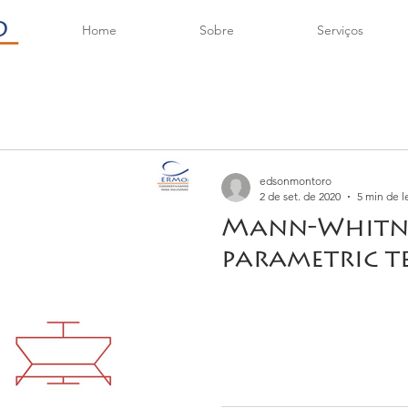
Home
Sobre
Serviços
edsonmontoro
2 de set. de 2020
5 min de l
Mann-Whitn
parametric t