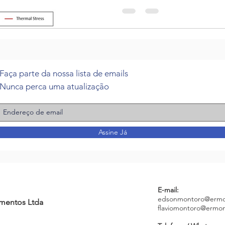
Faça parte da nossa lista de emails
Nunca perca uma atualização
Assine Já
E-mail:
edsonmontoro@ermo
amentos Ltda
flaviomontoro@ermo